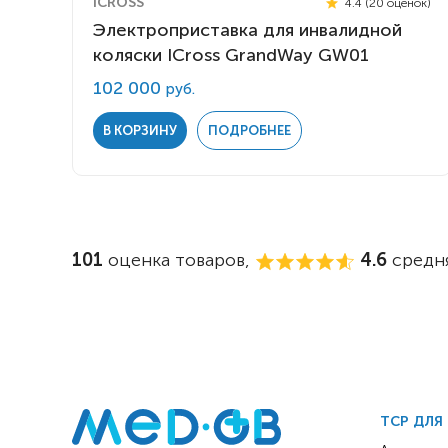
ICROSS
4.4 (20 оценок)
Электроприставка для инвалидной
коляски ICross GrandWay GW01
102 000
руб.
В КОРЗИНУ
ПОДРОБНЕЕ
101
оценка товаров,
4.6
средня
ТСР ДЛЯ