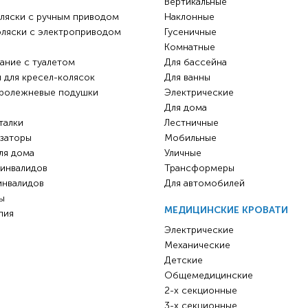
Вертикальные
ляски с ручным приводом
Наклонные
оляски с электроприводом
Гусеничные
Комнатные
ание с туалетом
Для бассейна
 для кресел-колясок
Для ванны
ролежневые подушки
Электрические
Для дома
талки
Лестничные
заторы
Мобильные
ля дома
Уличные
 инвалидов
Трансформеры
инвалидов
Для автомобилей
ы
МЕДИЦИНСКИЕ КРОВАТИ
пия
Электрические
Механические
Детские
Общемедицинские
2-х секционные
3-х секционные