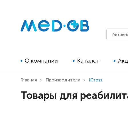
О компании
Каталог
Ак
Главная
Производители
iCross
Технические средства
Товары для реабилит
реабилитации для детей
Технические средства
реабилитации для взрослых