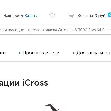
0
0 руб.
Ваш город:
Казань
Корзина:
ции
Производители
Доставка и оп
Автомобильные кресла
Аппараты
ации iCross
Коляски для детей с ДЦП
Тренажё
Коляски для детей активного
Дополнит
типа
для дете
Детские вертикализаторы